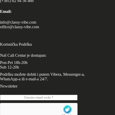
(+381) 62 94 56 466
Email:
info@classy-vibe.com
office@classy-vibe.com
Korisnička Podrška
Naš Call Centar je dostupan:
Pon-Pet 18h-20h
Sub 12-20h
Podršku možete dobiti i putem Vibera, Messenger-a,
WhatsApp-a ili e-mail-a 24/7.
Newsletter
E
m
a
i
l