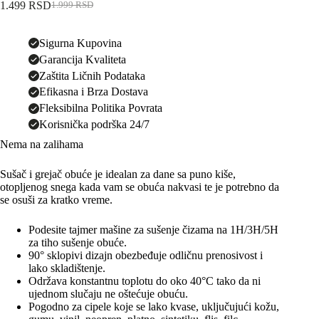
1.499
RSD
1.999
RSD
Originalna
Trenutna
cena
cena
je
je:
Sigurna Kupovina
bila:
1.499 RSD.
Garancija Kvaliteta
1.999 RSD.
Zaštita Ličnih Podataka
Efikasna i Brza Dostava
Fleksibilna Politika Povrata
Korisnička podrška 24/7
Nema na zalihama
Sušač i grejač obuće je idealan za dane sa puno kiše,
otopljenog snega kada vam se obuća nakvasi te je potrebno da
se osuši za kratko vreme.
Podesite tajmer mašine za sušenje čizama na 1H/3H/5H
za tiho sušenje obuće.
90° sklopivi dizajn obezbeđuje odličnu prenosivost i
lako skladištenje.
Održava konstantnu toplotu do oko 40°C tako da ni
ujednom slučaju ne oštećuje obuću.
Pogodno za cipele koje se lako kvase, uključujući kožu,