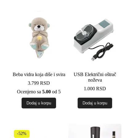
Beba vidra koja diše i svira
USB Električni oštrač
noževa
3.799
RSD
1.000
RSD
Ocenjeno sa
5.00
od 5
Dodaj u korpu
Dodaj u korpu
-52%