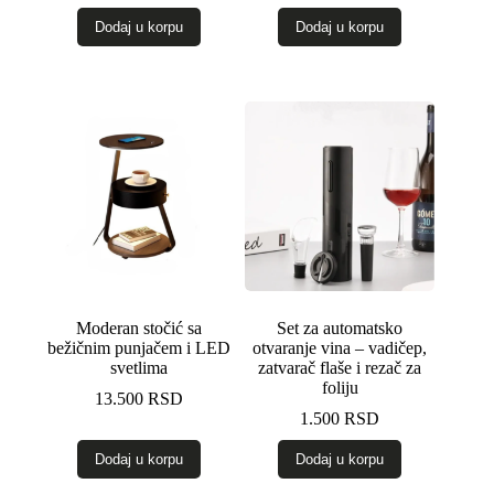
je
je:
Dodaj u korpu
Dodaj u korpu
bila:
1.200 RSD.
2.499 RSD.
Moderan stočić sa
Set za automatsko
bežičnim punjačem i LED
otvaranje vina – vadičep,
svetlima
zatvarač flaše i rezač za
foliju
13.500
RSD
1.500
RSD
Dodaj u korpu
Dodaj u korpu