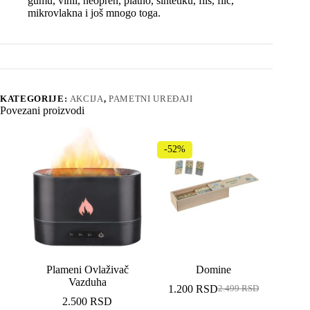
gumu, vinil, neopren, platno, sintetiku, flis, filc,
mikrovlakna i još mnogo toga.
KATEGORIJE:
AKCIJA
,
PAMETNI UREĐAJI
Povezani proizvodi
-52%
Plameni Ovlaživač
Domine
Vazduha
1.200
RSD
2.499
RSD
Originalna
Trenutna
2.500
RSD
cena
cena