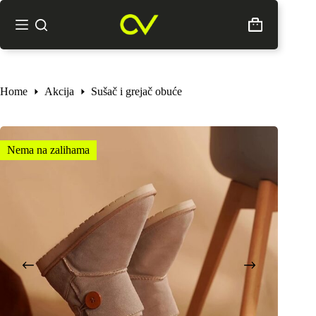
Skip
to
Shopping
content
cart
Home
Akcija
Sušač i grejač obuće
Nema na zalihama