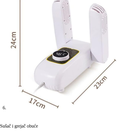
Sušač i grejač obuće