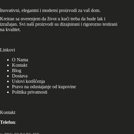
Inovativni, elegantni i moderni proizvodi za vaš dom.
Kreiran sa uverenjem da život u kući treba da bude lak i
izražajan. Svi naši proizvodi su dizajnirani i rigorozno testirani
na kvalitet.
Linkovi
O Nama
Kontakt
Blog
Dostava
Uslovi korišćenja
Pravo na odustajanje od kupovine
Politika privatnosti
Kontakt
Telefon
: