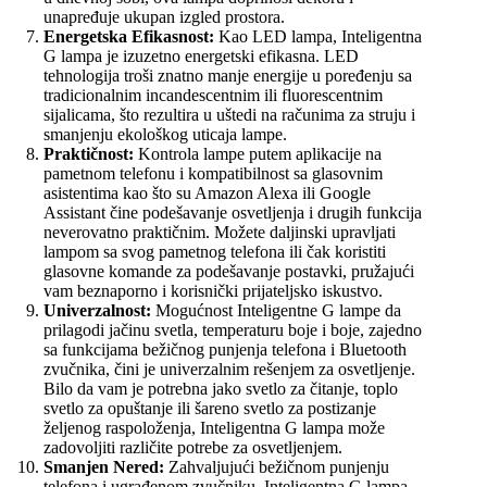
unapređuje ukupan izgled prostora.
Energetska Efikasnost:
Kao LED lampa, Inteligentna
G lampa je izuzetno energetski efikasna. LED
tehnologija troši znatno manje energije u poređenju sa
tradicionalnim incandescentnim ili fluorescentnim
sijalicama, što rezultira u uštedi na računima za struju i
smanjenju ekološkog uticaja lampe.
Praktičnost:
Kontrola lampe putem aplikacije na
pametnom telefonu i kompatibilnost sa glasovnim
asistentima kao što su Amazon Alexa ili Google
Assistant čine podešavanje osvetljenja i drugih funkcija
neverovatno praktičnim. Možete daljinski upravljati
lampom sa svog pametnog telefona ili čak koristiti
glasovne komande za podešavanje postavki, pružajući
vam beznaporno i korisnički prijateljsko iskustvo.
Univerzalnost:
Mogućnost Inteligentne G lampe da
prilagodi jačinu svetla, temperaturu boje i boje, zajedno
sa funkcijama bežičnog punjenja telefona i Bluetooth
zvučnika, čini je univerzalnim rešenjem za osvetljenje.
Bilo da vam je potrebna jako svetlo za čitanje, toplo
svetlo za opuštanje ili šareno svetlo za postizanje
željenog raspoloženja, Inteligentna G lampa može
zadovoljiti različite potrebe za osvetljenjem.
Smanjen Nered:
Zahvaljujući bežičnom punjenju
telefona i ugrađenom zvučniku, Inteligentna G lampa