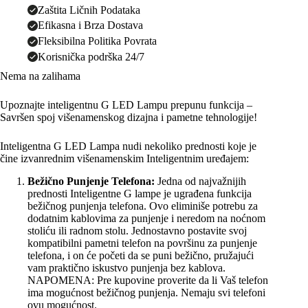
Zaštita Ličnih Podataka
Efikasna i Brza Dostava
Fleksibilna Politika Povrata
Korisnička podrška 24/7
Nema na zalihama
Upoznajte inteligentnu G LED Lampu prepunu funkcija –
Savršen spoj višenamenskog dizajna i pametne tehnologije!
Inteligentna G LED Lampa nudi nekoliko prednosti koje je
čine izvanrednim višenamenskim Inteligentnim uređajem:
Bežično Punjenje Telefona:
Jedna od najvažnijih
prednosti Inteligentne G lampe je ugrađena funkcija
bežičnog punjenja telefona. Ovo eliminiše potrebu za
dodatnim kablovima za punjenje i neredom na noćnom
stoliću ili radnom stolu. Jednostavno postavite svoj
kompatibilni pametni telefon na površinu za punjenje
telefona, i on će početi da se puni bežično, pružajući
vam praktično iskustvo punjenja bez kablova.
NAPOMENA: Pre kupovine proverite da li Vaš telefon
ima mogućnost bežičnog punjenja. Nemaju svi telefoni
ovu mogućnost.