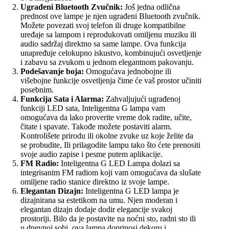
Ugrađeni Bluetooth Zvučnik:
Još jedna odlična
prednost ove lampe je njen ugrađeni Bluetooth zvučnik.
Možete povezati svoj telefon ili druge kompatibilne
uređaje sa lampom i reprodukovati omiljenu muziku ili
audio sadržaj direktno sa same lampe. Ova funkcija
unapređuje celokupno iskustvo, kombinujući osvetljenje
i zabavu sa zvukom u jednom elegantnom pakovanju.
Podešavanje boja:
Omogućava jednobojne ili
višebojne funkcije osvetljenja čime će vaš prostor učiniti
posebnim.
Funkcija Sata i Alarma:
Zahvaljujući ugrađenoj
funkciji LED sata, Inteligentna G lampa vam
omogućava da lako proverite vreme dok radite, učite,
čitate i spavate. Takođe možete postaviti alarm.
Kontrolišete prirodu ili okolne zvuke uz koje želite da
se probudite, Ili prilagodite lampu tako što ćete prenositi
svoje audio zapise i pesme putem aplikacije.
FM Radio:
Inteligentna G LED Lampa dolazi sa
integrisanim FM radiom koji vam omogućava da slušate
omiljene radio stanice direktno iz svoje lampe.
Elegantan Dizajn:
Inteligentna G LED lampa je
dizajnirana sa estetikom na umu. Njen moderan i
elegantan dizajn dodaje dodir elegancije svakoj
prostoriji. Bilo da je postavite na noćni sto, radni sto ili
u dnevnoj sobi, ova lampa doprinosi dekoru i