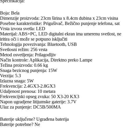
Specifikacija:
Boja: Bela
Dimenzije proizvoda: 23cm širina x 8.4cm dubina x 23cm visina
Posebne karakteristike: Prigušivač, Bežično punjenje telefona, sat
Vrsta izvora svetla: LED
Materijal: ABS+PC, LED digitalni ekran ima umerenu svetlost, ne
iritira oči i može se potpuno isključiti
Tehnologija povezivanja: Bluetooth, USB
Svetlosni režim: 256 vrsta
Metod osvetljenja: Prilagodljiv
Način kontrole: Aplikacija, Direktno preko Lampe
Težina proizvoda: 0.66 kg
Snaga bezicnog punjenja: 15W
Verzija: 5.3
Izlazna snaga: 5W
Frekvencija: 2.4GX3-2.8GX3
Udaljenost prenosa: 10 metara
Frekvencijski opseg zvuka: 50 X3-20 KX3
Napon ugradjene litijumske gaterije: 3.7V
Ulaz za punjenje: DC5B/500MA
Baterije uključene? Ugrađena baterija
Baterije potrebne? Ne