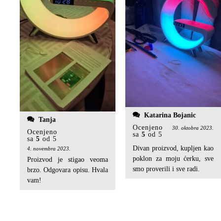
Katarina Bojanic
Tanja
Ocenjeno
30. oktobra 2023.
Ocenjeno
sa
5
od 5
sa
5
od 5
Divan proizvod, kupljen kao
4. novembra 2023.
poklon za moju ćerku, sve
Proizvod je stigao veoma
smo proverili i sve radi.
brzo. Odgovara opisu. Hvala
vam!