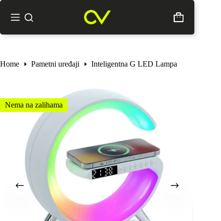
Skip
to
Shopping
content
cart
Home
Pametni uređaji
Inteligentna G LED Lampa
Nema na zalihama