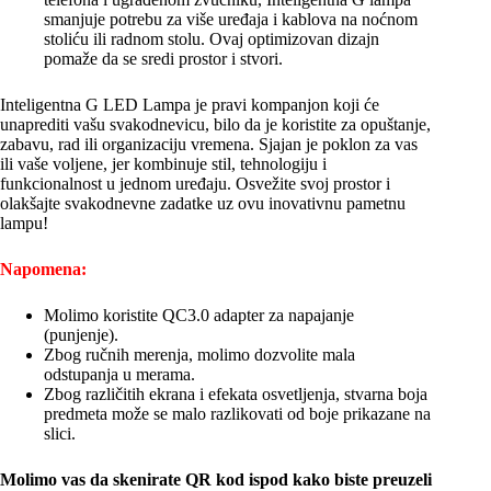
smanjuje potrebu za više uređaja i kablova na noćnom
stoliću ili radnom stolu. Ovaj optimizovan dizajn
pomaže da se sredi prostor i stvori.
Inteligentna G LED Lampa je pravi kompanjon koji će
unaprediti vašu svakodnevicu, bilo da je koristite za opuštanje,
zabavu, rad ili organizaciju vremena. Sjajan je poklon za vas
ili vaše voljene, jer kombinuje stil, tehnologiju i
funkcionalnost u jednom uređaju. Osvežite svoj prostor i
olakšajte svakodnevne zadatke uz ovu inovativnu pametnu
lampu!
Napomena:
Molimo koristite QC3.0 adapter za napajanje
(punjenje).
Zbog ručnih merenja, molimo dozvolite mala
odstupanja u merama.
Zbog različitih ekrana i efekata osvetljenja, stvarna boja
predmeta može se malo razlikovati od boje prikazane na
slici.
Molimo vas da skenirate QR kod ispod kako biste preuzeli