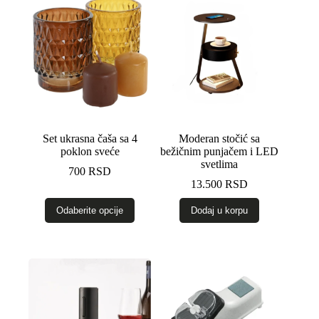
Set ukrasna čaša sa 4
Moderan stočić sa
poklon sveće
bežičnim punjačem i LED
svetlima
700
RSD
13.500
RSD
Ovaj
Odaberite opcije
Dodaj u korpu
proizvod
ima
više
varijanti.
Opcije
mogu
biti
izabrane
na