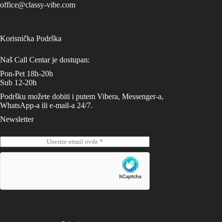
office@classy-vibe.com
Korisnička Podrška
Naš Call Centar je dostupan:
Pon-Pet 18h-20h
Sub 12-20h
Podršku možete dobiti i putem Vibera, Messenger-a,
WhatsApp-a ili e-mail-a 24/7.
Newsletter
E
m
a
i
l
*