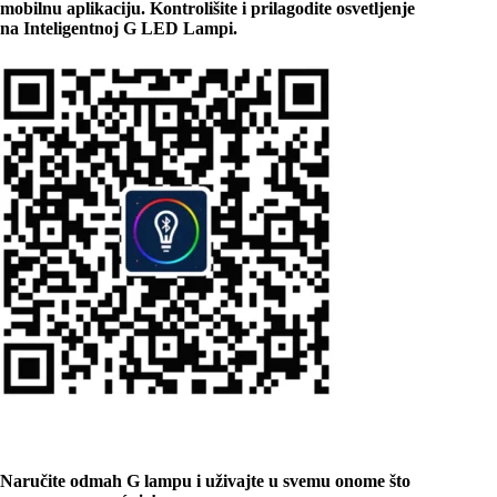
mobilnu aplikaciju. Kontrolišite i prilagodite osvetljenje
na Inteligentnoj G LED Lampi.
Naručite odmah G lampu i uživajte u svemu onome što