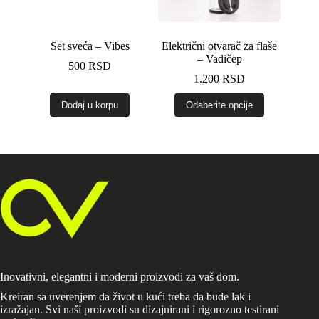
Set sveća – Vibes
Električni otvarač za flaše
– Vadičep
500
RSD
1.200
RSD
Ovaj
Dodaj u korpu
Odaberite opcije
proizvod
ima
više
varijanti.
Opcije
mogu
biti
izabrane
na
stranici
proizvoda.
Inovativni, elegantni i moderni proizvodi za vaš dom.
Kreiran sa uverenjem da život u kući treba da bude lak i
izražajan. Svi naši proizvodi su dizajnirani i rigorozno testirani