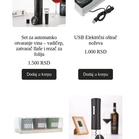
stranici
proizvoda.
Set za automatsko
USB Električni oštrač
otvaranje vina – vadičep,
noževa
zatvarač flaše i rezač za
1.000
RSD
foliju
1.500
RSD
Dodaj u korpu
Dodaj u korpu