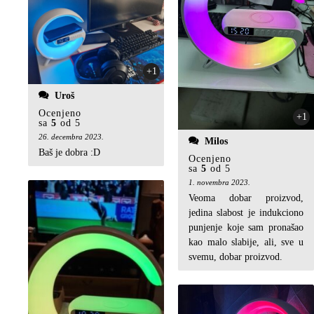
+1
Uroš
Ocenjeno
+1
sa
5
od 5
26. decembra 2023.
Milos
Baš je dobra :D
Ocenjeno
sa
5
od 5
1. novembra 2023.
Veoma dobar proizvod,
jedina slabost je indukciono
punjenje koje sam pronašao
kao malo slabije, ali, sve u
svemu, dobar proizvod.