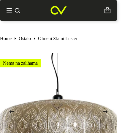
Skip
to
Shopping
content
cart
Home
Ostalo
Otmeni Zlatni Luster
Nema na zalihama