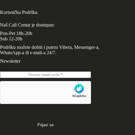
Korisnička Podrška
Naš Call Centar je dostupan:
Pon-Pet 18h-20h
Sub 12-20h
Podršku možete dobiti i putem Vibera, Messenger-a,
WhatsApp-a ili e-mail-a 24/7.
Newsletter
E
m
a
i
l
*
Prijavi se